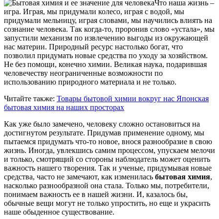
Что наша жизнь –
игра. Играя, мы придумали колесо, играя с водой, мы
придумали мельницу, играя словами, мы научились влиять на
сознание человека. Так когда-то, проронив слово «устала», мы
запустили механизм по извлечению выгоды из окружающей
нас материи. Природный ресурс настолько богат, что
позволил придумать новые средства по уходу за хозяйством.
Не без помощи, конечно химии. Великая наука, подарившая
человечеству неограниченные возможности по
использованию природного материала и не только.
Читайте также:
Товары бытовой химии вокруг нас
Японская
бытовая химия на наших просторах
Как уже было замечено, человеку сложно остановиться на
достигнутом результате. Придумав применение одному, мы
пытаемся придумать что-то новое, внося разнообразие в свою
жизнь. Иногда, увлекшись самим процессом, упускаем мелочи
и только, смотрящий со стороны наблюдатель может оценить
важность нашего творения. Так и ученые, придумывая новые
средства, часто не замечают, как изменилась
бытовая химия
,
насколько разнообразной она стала. Только мы, потребители,
понимаем важность ее в нашей жизни. И, казалось бы,
обычные вещи могут не только упростить, но еще и украсить
наше обыденное существование.