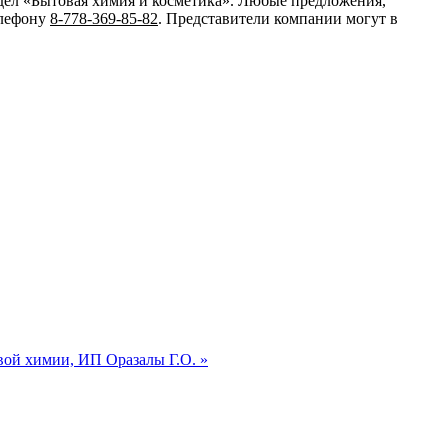
здел «Бытовая химия и косметика». Любые предложения,
елефону
8-778-369-85-82
. Представители компании могут в
ой химии, ИП Оразалы Г.О. »