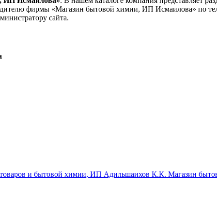
, ИП Исмаилова»
. В нашем каталоге компания представляет ра
оводителю фирмы «Магазин бытовой химии, ИП Исмаилова»
по т
министратору сайта.
а
 товаров и бытовой химии, ИП Адильшаихов К.К.
Магазин бытов