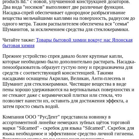
products ltd." с новой, улучшенной конструкцией дозаторов.
Два вида "носиков" выполняют две различные функции.
Насадка-спрей обеспечивает однородное разбрызгивание
вещества мельчайшими каплями на поверхность, радиусом до
одного метра. Таким распылителем обеспечена вся "семья"
Шуманитов, за исключением средства для стеклокерамики.
Читайте также:
Товары бытовой химии вокруг нас
Японская
бытовая химия
Прежнее устройство спрея давало более крупные капли,
которые необходимо было дополнительно растирать. Насадка-
пенообразователь образует густую пену и предназначена для
средств с соответствующей консистенцией. Такими
насадками оснащены Акрилан, Великан, Анти-плесень и
Шуманит для стеклокерамики. Чистящие вещества в виде
пены хорошо удерживаются на вертикальных поверхностях и
не стекают даже с керамической плитки или стекла, что
позволяет нанести их, оставить для достижения эффекта, а
затем просто смыть водой.
Компания ООО "РусДент" представила новинку в
ассортиментной линейке немецких зубных щёток торговой
марки "Silcamed" - cкребок для языка "Silcamed". Скребок для
языка необходимое и эффективное средство личной гигиены.