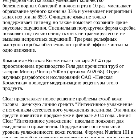
Регулярная чистка языка уменьшает количество
болезнетворных бактерий в полости рта в 10 раз, уменьшает
образование зубного камня на 33% и уменьшает неприятный
запах изо рта на 85%. Очищение языка не только
поддерживает гигиену, но также помогает сохранять яркие
вкусовые ощущения. Специальная полукруглая форма скребка
позволяет тщательно очищать язык не травмируя его и не
вызывая неприятных ощущений. Три ряда рельефных
выступов скребка обеспечивают тройной эффект чистки за
одно движение.
Компания «Невская Косметика» с января 2014 года
приостановила производство Геля для прочистки труб от
засоров Мистер Чистер 500мл (артикул А02058). Отдел
научных разработок и исследований ОАО «Невская
Косметика» проводит модернизацию рецептуры этого
продукта.
Clear представляет новое решение проблемы сухой кожи
головы - женскую линию средств "Интенсивное увлажнение"
с источником естественного увлажнения пектином. Эта линия
средств появится в продаже уже в феврале 2014 года. Линия
Clear "Интенсивное увлажнение" идеально подходит для
ежедневного применения. Поддерживает оптимальный
уровень увлажненности кожи головы. Формула Nutrium 101 в
составе линейки содержит комплекс витаминов, минералов и