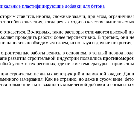
икальные пластифицирующие добавки для бетона
торым ставятся, иногда, сложные задачи, при этом, ограничивая
ет особого значения, когда речь заходит о качестве выполняемых
 отказаться. Во-первых, такие растворы отличаются высокой про
зволяет проводить работы более перспективно. В-третьих, они 
но наносить необходимым слоем, используя и другие покрытия, 
строительные работы велись, в основном, в теплый период года.
тапе развития строительной индустрии появились
противомороз
собый успех в тех регионах, где низкие температуры – привычн
при строительстве литых конструкций и наружной кладке. Данн
еменного замерзания. Как не странно, но даже в сухом виде, бет
ся только признать важность химической добавки и согласиться