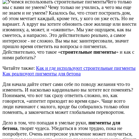
Чего только
мы с вами не умеем? Чему только не учились, а чего мы еще
не знаем и не умеем? Казалось бы, что стоит построить дом,
об этом мечтает каждый, кроме тех, у кого он уже есть. Но не
вариант. А вдруг вы хотите обновить свое жилище или внести
изюминку, а, может, и «оживить». Мы уже ощущаем, как вы
смеетесь, а напрасно. Это действительно реально, а самое
интересное - не сложно. Вы мы вас заинтересовали, значит
пришло время ответить на вопросы о пигментах.
Действительно, что такое «
строительные пигменты
» и как с
ними работать?
Читайте также:
Как и где используют строительные пигменты
Как реализуют пигменты для бетона
Для начала дайте ответ сами себе по поводу желания что-то
изменить. И насколько кардинально вы хотите все поменять?
Понимаем, что вот так сразу ответить сложно, но, как
говорится, «аппетит приходит во время еды». Чаще всего
люди начинают с малого, вроде бы собирались только обои
поменять, а закончиться может глобальным переворотом.
Дело в том, что попадая в умелые руки,
пигменты для
бетона
, творят чудеса. Убедиться в этом трудно, пока не
попробуете. Очень интересное увлечение может получиться,