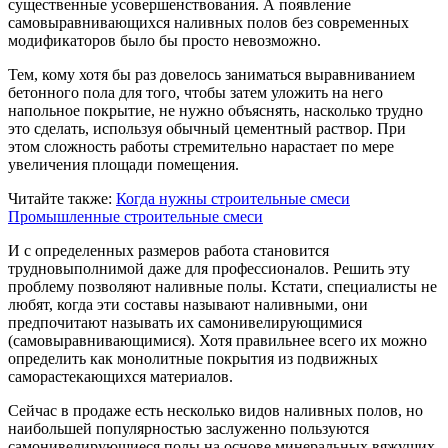
существенные усовершенствования. А появление
самовыравнивающихся наливных полов без современных
модификаторов было бы просто невозможно.
Тем, кому хотя бы раз довелось заниматься выравниванием
бетонного пола для того, чтобы затем уложить на него
напольное покрытие, не нужно объяснять, насколько трудно
это сделать, используя обычный цементный раствор. При
этом сложность работы стремительно нарастает по мере
увеличения площади помещения.
Читайте также:
Когда нужны строительные смеси
Промышленные строительные смеси
И с определенных размеров работа становится
трудновыполнимой даже для профессионалов. Решить эту
проблему позволяют наливные полы. Кстати, специалисты не
любят, когда эти составы называют наливными, они
предпочитают называть их самонивелирующимися
(самовыравнивающимися). Хотя правильнее всего их можно
определить как монолитные покрытия из подвижных
саморастекающихся материалов.
Сейчас в продаже есть несколько видов наливных полов, но
наибольшей популярностью заслуженно пользуются
самонивелирующиеся полы на основе минеральных вяжущих.