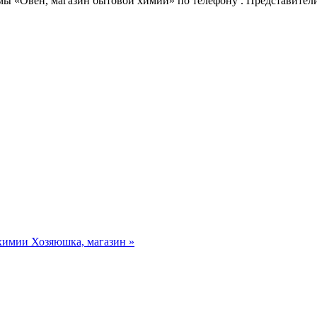
мы «Овен, магазин бытовой химии»
по телефону
. Представител
 химии
Хозяюшка, магазин »