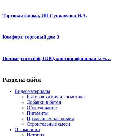
Торговая фирма, ИП Супиахунов И.А.
Комфорт, торговый дом 3
Полимерхимснаб, ООО, многопрофильная ком…
Разделы сайта
Видеоматериалы
Бытовая химия и косметика
Добавки в бетон
Оборудование
Пигменты
Промышленная химия
Строительные смеси
О компании
История