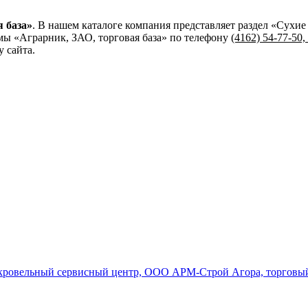
 база»
. В нашем каталоге компания представляет раздел «Сухи
ы «Аграрник, ЗАО, торговая база»
по телефону
(4162) 54-77-50,
 сайта.
о-кровельный сервисный центр, ООО АРМ-Строй
Агора, торговы