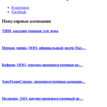
В контакте
Facebook
Популярные компании
ТИМ, магазин товаров для дома
Первая линия, ООО, официальный дилер Dax…
Кефрон, ООО, торгово-производственная ко…
ХимТехноСервис, производственная компани…
Полихим, ЗАО, научно-производственный це…